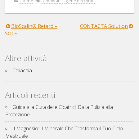
Offerte
Deodoranti
,
Igiene del corpo
BioScalin® Retard –
CONTACTA Solution
Navigazione
SOLE
articoli
Altre attività
Celiachia
Articoli recenti
Guida alla Cura delle Cicatrici: Dalla Pulizia alla
Protezione
Il Magnesio: Il Minerale Che Trasforma il Tuo Ciclo
Mestruale