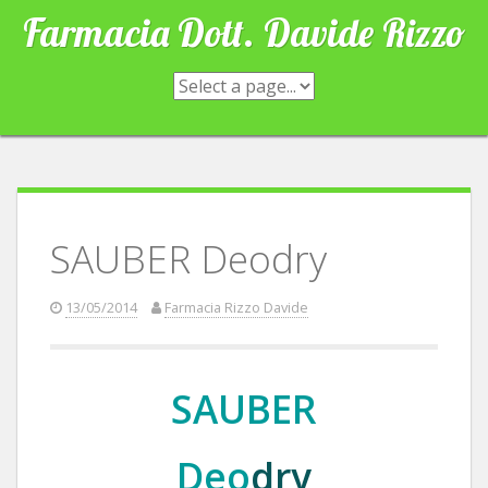
Skip
Farmacia Dott. Davide Rizzo
to
content
SAUBER Deodry
13/05/2014
Farmacia Rizzo Davide
SAUBER
Deo
dry