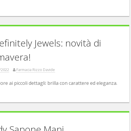
efinitely Jewels: novità di
mavera!
/2022
Farmacia Rizzo Davide
ore ai piccoli dettagli: brilla con carattere ed eleganza.
dy Sapone Mani.