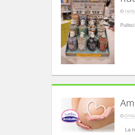
14/03
Pulisc
Am
07/03
La nuo