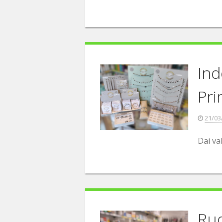
Ind
Pri
21/03
Dai val
Ru