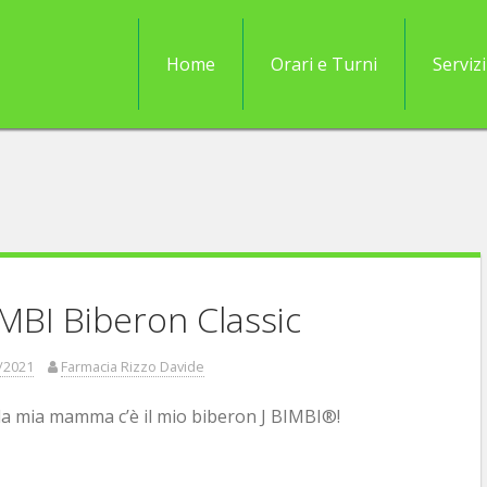
Home
Orari e Turni
Servizi
IMBI Biberon Classic
/2021
Farmacia Rizzo Davide
a mia mamma c’è il mio biberon J BIMBI®!