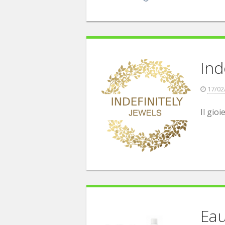
Ind
17/02
Il gioi
Ea