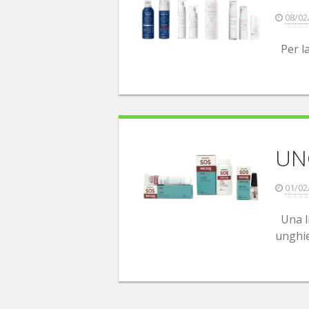
08/02
Per la
UN
01/02
Una li
unghie