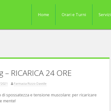
Home
Orari e Turni
Servizi
 – RICARICA 24 ORE
/2021
Farmacia Rizzo Davide
o di spossatezza e tensione muscolare: per ricaricare
e mente!