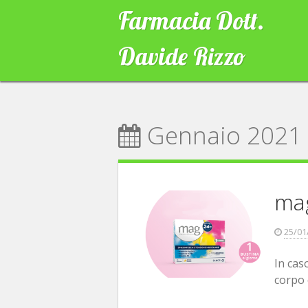
Skip
Farmacia Dott.
to
content
Davide Rizzo
Gennaio 2021
mag
25/01
In cas
corpo 