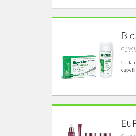
Bi
18/01
Dalla 
capelli
EuP
11/01