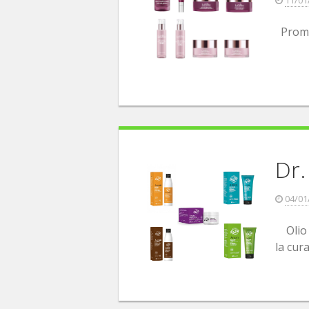
Promuo
Dr.
04/01
Olio B
la cur