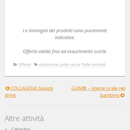
Le immagini dei prodotti sono puramente
indicative.
Offerta valida fino ad esaurimento scorte.
Offerte
idratazione
,
pelle secca
,
Pelle sensibili
COLLAGENE beauty
GUM® – Igiene orale nel
Navigazione
drink
bambino
articoli
Altre attività
Celiachia