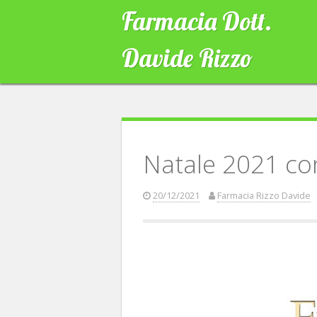
Skip
Farmacia Dott.
to
content
Davide Rizzo
Natale 2021 c
20/12/2021
Farmacia Rizzo Davide