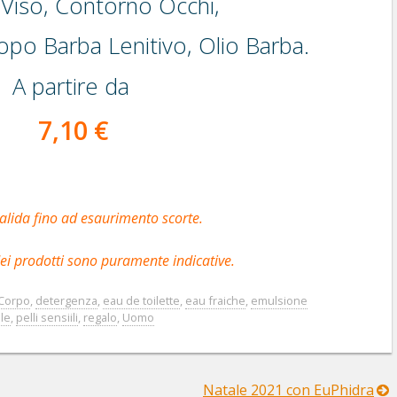
Viso, Contorno Occhi,
opo Barba Lenitivo, Olio Barba.
A partire da
7,10 €
alida fino ad esaurimento scorte.
ei prodotti sono puramente indicative.
Corpo
,
detergenza
,
eau de toilette
,
eau fraiche
,
emulsione
le
,
pelli sensiili
,
regalo
,
Uomo
Natale 2021 con EuPhidra