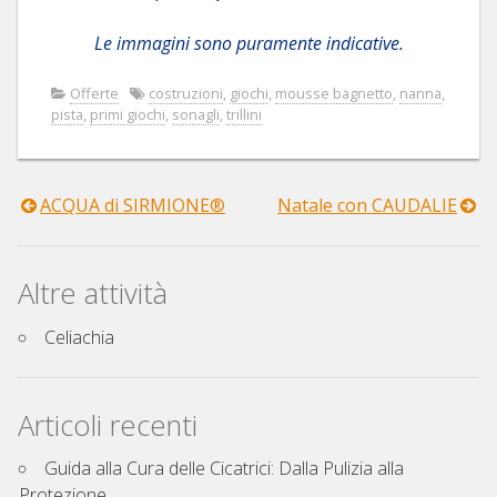
Le immagini sono puramente indicative.
Offerte
costruzioni
,
giochi
,
mousse bagnetto
,
nanna
,
pista
,
primi giochi
,
sonagli
,
trillini
ACQUA di SIRMIONE®
Natale con CAUDALIE
Navigazione
articoli
Altre attività
Celiachia
Articoli recenti
Guida alla Cura delle Cicatrici: Dalla Pulizia alla
Protezione