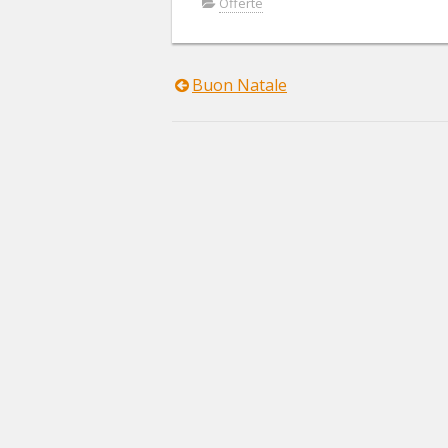
Offerte
Buon Natale
Navigazione
articoli