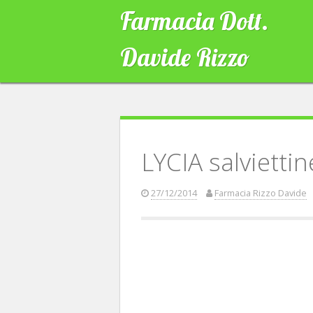
Skip
Farmacia Dott.
to
content
Davide Rizzo
LYCIA salviettin
27/12/2014
Farmacia Rizzo Davide