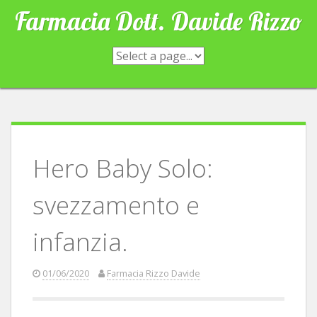
Skip
Farmacia Dott. Davide Rizzo
to
content
Hero Baby Solo:
svezzamento e
infanzia.
01/06/2020
Farmacia Rizzo Davide