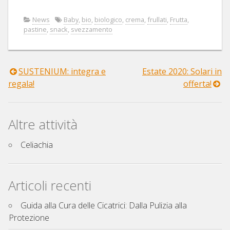
News
Baby
,
bio
,
biologico
,
crema
,
frullati
,
Frutta
,
pastine
,
snack
,
svezzamento
SUSTENIUM: integra e
Estate 2020: Solari in
Navigazione
regala!
offerta!
articoli
Altre attività
Celiachia
Articoli recenti
Guida alla Cura delle Cicatrici: Dalla Pulizia alla
Protezione