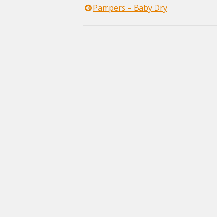
Pampers – Baby Dry
Navigazione
articoli