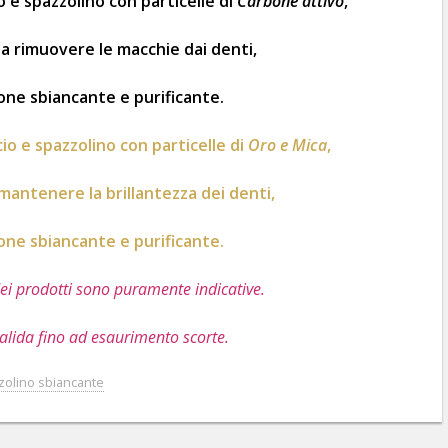
o e spazzolino con particelle di
Carbone attivo
,
 a rimuovere le macchie dai denti,
one sbiancante e purificante.
cio e spazzolino con particelle di
Oro e Mica
,
mantenere la brillantezza dei denti,
one sbiancante e purificante.
ei prodotti sono puramente indicative.
alida fino ad esaurimento scorte.
zolino sbiancante