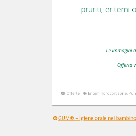
pruriti, eritemi 
Le immagini d
Offerta v
Offerte
Eritemi
,
Idrocortisone
,
Punt
GUM® – Igiene orale nel bambin
Navigazione