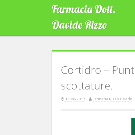
Skip
Farmacia Dott.
to
content
Davide Rizzo
Cortidro – Puntu
scottature.
12/06/2017
Farmacia Rizzo Davide