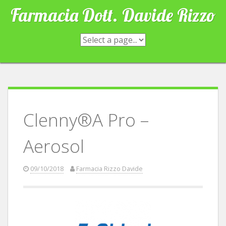
Skip
Farmacia Dott. Davide Rizzo
to
content
Clenny®A Pro –
Aerosol
09/10/2018
Farmacia Rizzo Davide