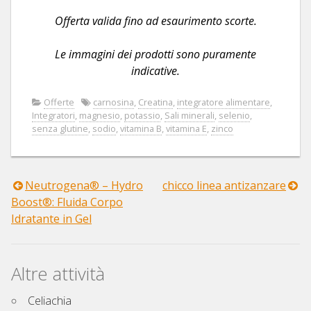
Offerta valida fino ad esaurimento scorte.
Le immagini dei prodotti sono puramente
indicative.
Offerte
carnosina
,
Creatina
,
integratore alimentare
,
Integratori
,
magnesio
,
potassio
,
Sali minerali
,
selenio
,
senza glutine
,
sodio
,
vitamina B
,
vitamina E
,
zinco
Neutrogena® – Hydro
chicco linea antizanzare
Navigazione
Boost®: Fluida Corpo
Idratante in Gel
articoli
Altre attività
Celiachia