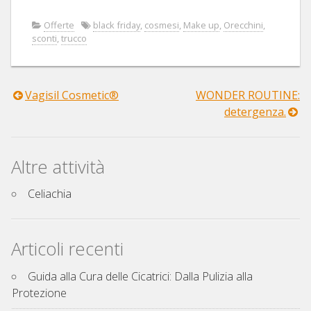
Offerte
black friday
,
cosmesi
,
Make up
,
Orecchini
,
sconti
,
trucco
Vagisil Cosmetic®
WONDER ROUTINE:
Navigazione
detergenza.
articoli
Altre attività
Celiachia
Articoli recenti
Guida alla Cura delle Cicatrici: Dalla Pulizia alla
Protezione