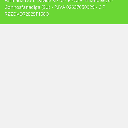
Farmacia Dott. Davide Rizzo - P.zza V. Emanuele, 6 -
Gonnosfanadiga (SU) - P.IVA 02637050929 - C.F.
RZZDVD72E25F158O