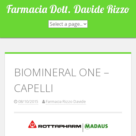
Skip
Farmacia Dott. Davide Rizzo
to
content
BIOMINERAL ONE –
CAPELLI
08/10/2015
Farmacia Rizzo Davide