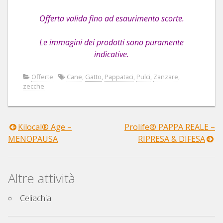
Offerta valida fino ad esaurimento scorte.
Le immagini dei prodotti sono puramente
indicative.
Offerte
Cane
,
Gatto
,
Pappataci
,
Pulci
,
Zanzare
,
zecche
Kilocal® Age –
Prolife® PAPPA REALE –
Navigazione
MENOPAUSA
RIPRESA & DIFESA
articoli
Altre attività
Celiachia