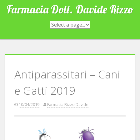
Skip
Farmacia Dott. Davide Rizzo
to
content
Antiparassitari – Cani
e Gatti 2019
10/04/2019
Farmacia Rizzo Davide