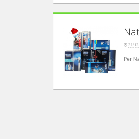
Nat
21/12
Per Na