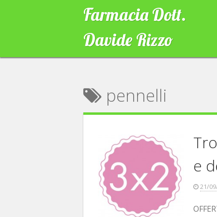
Skip
Farmacia Dott.
to
content
Davide Rizzo
pennelli
Tro
e d
21/09
OFFER