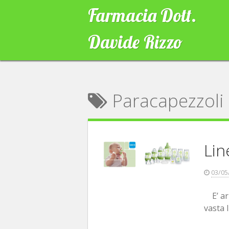
Skip
Farmacia Dott.
to
content
Davide Rizzo
Paracapezzoli
Li
03/05
E’ arr
vasta l