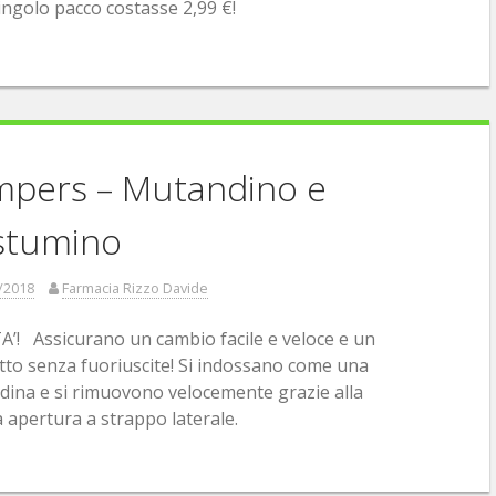
ingolo pacco costasse 2,99 €!
mpers – Mutandino e
stumino
/2018
Farmacia Rizzo Davide
’! Assicurano un cambio facile e veloce e un
to senza fuoriuscite! Si indossano come una
ina e si rimuovono velocemente grazie alla
a apertura a strappo laterale.