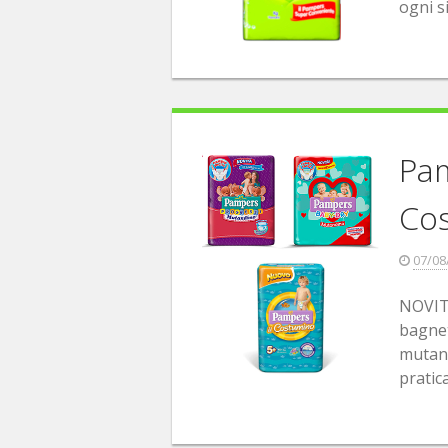
ogni s
Pa
Co
07/08
NOVITA
bagnet
mutand
pratic