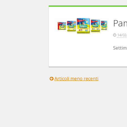
Pam
14/02
Settim
Articoli meno recenti
Navigazione
articoli