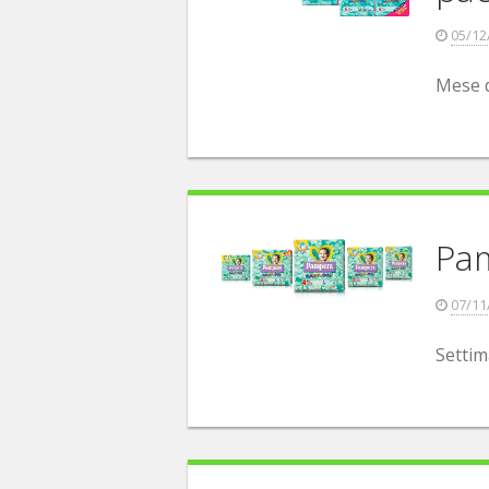
05/12
Mese d
Pam
07/11
Settim