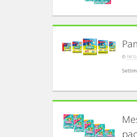
Pam
18/12
Settim
Mes
pac