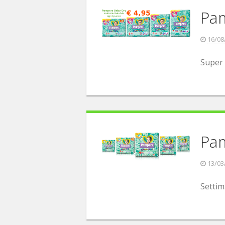
Pam
16/08
Super 
Pam
13/03
Settim